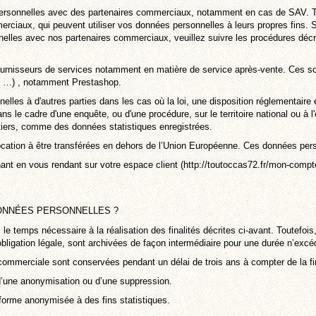
personnelles avec des partenaires commerciaux, notamment en cas de SAV.
erciaux, qui peuvent utiliser vos données personnelles à leurs propres fins. 
lles avec nos partenaires commerciaux, veuillez suivre les procédures décrit
rnisseurs de services notamment en matière de service après-vente. Ces soc
, …) , notamment Prestashop.
lles à d'autres parties dans les cas où la loi, une disposition réglementaire
ans le cadre d'une enquête, ou d'une procédure, sur le territoire national ou à
iers, comme des données statistiques enregistrées.
vocation à être transférées en dehors de l’Union Européenne. Ces données per
ant en vous rendant sur votre
espace client
(http://toutoccas72.fr/mon-compt
NNÉES PERSONNELLES ?
temps nécessaire à la réalisation des finalités décrites ci-avant. Toutefois,
 obligation légale, sont archivées de façon intermédiaire pour une durée n’ex
commerciale sont conservées pendant un délai de trois ans à compter de la fin
d’une anonymisation ou d’une suppression.
orme anonymisée à des fins statistiques.